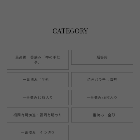
CATEGORY
最高級一番摘み「神の手仕
贈答用
事」
一番摘み「半形」
焼きバラ干し海苔
一番摘み12枚入り
一番摘み48枚入り
福岡有明漁連・福岡有明のり
一番摘み 全形
一番摘み ４つ切り