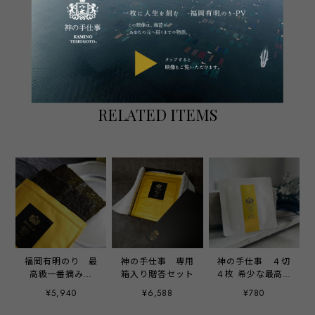
通報する
RELATED ITEMS
福岡有明のり 最
神の手仕事 専用
神の手仕事 ４切
高級一番摘み
箱入り贈答セット
４枚 希少な最高級
「神の手仕事」
一番摘み
¥5,940
¥6,588
¥780