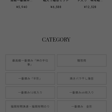
高級一番摘み
箱入り贈答セット
ト入り 専用箱入
「神の手仕事」
り贈答セット
¥5,940
¥6,588
¥12,528
CATEGORY
最高級一番摘み「神の手仕
贈答用
事」
一番摘み「半形」
焼きバラ干し海苔
一番摘み12枚入り
一番摘み48枚入り
福岡有明漁連・福岡有明のり
一番摘み 全形