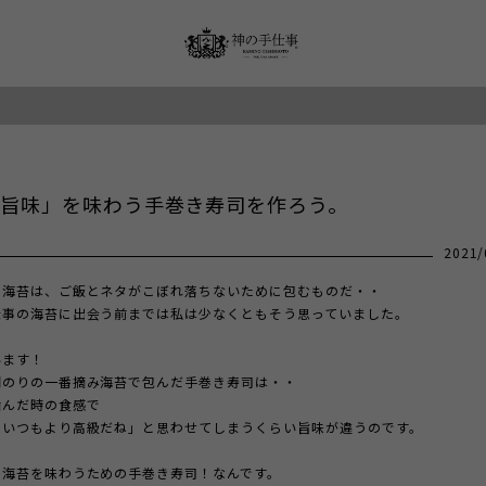
旨味」を味わう手巻き寿司を作ろう。
2021/
の海苔は、ご飯とネタがこぼれ落ちないために包むものだ・・
仕事の海苔に出会う前までは私は少なくともそう思っていました。
います！
明のりの一番摘み海苔で包んだ手巻き寿司は・・
噛んだ時の食感で
タいつもより高級だね」と思わせてしまうくらい旨味が違うのです。
で海苔を味わうための手巻き寿司！なんです。