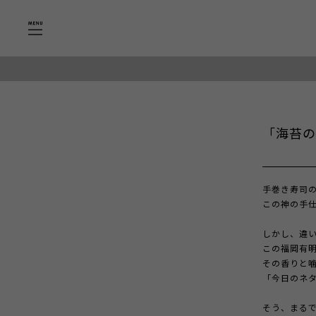
「海苔の
手巻き寿司
この神の手
しかし、違
この福岡有
その香りと
「今日のネ
そう、まる